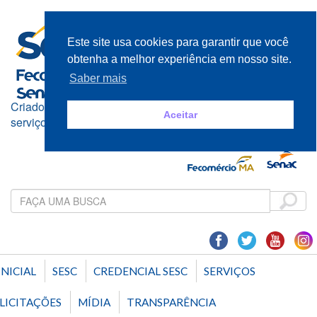
Este site usa cookies para garantir que você
obtenha a melhor experiência em nosso site.
Saber mais
Criado e mantido pelos empresários do comércio de bens,
Aceitar
serviços e turismo
INICIAL
SESC
CREDENCIAL SESC
SERVIÇOS
LICITAÇÕES
MÍDIA
TRANSPARÊNCIA