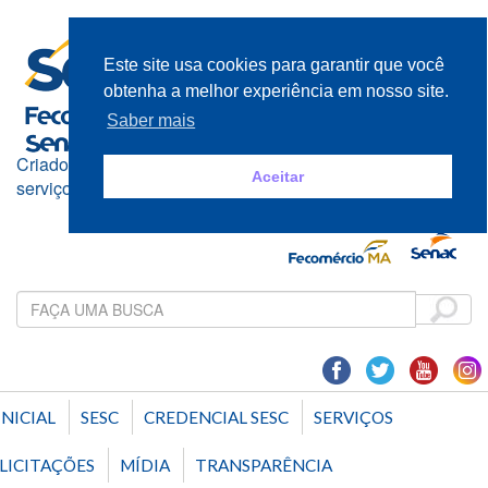
Este site usa cookies para garantir que você
obtenha a melhor experiência em nosso site.
Saber mais
Criado e mantido pelos empresários do comércio de bens,
Aceitar
serviços e turismo
INICIAL
SESC
CREDENCIAL SESC
SERVIÇOS
LICITAÇÕES
MÍDIA
TRANSPARÊNCIA