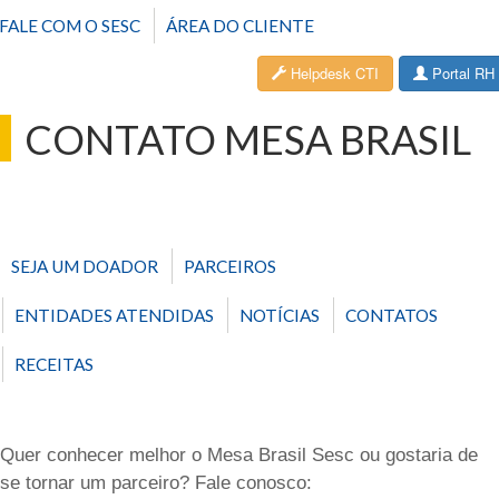
FALE COM O SESC
ÁREA DO CLIENTE
Helpdesk CTI
Portal RH
CONTATO MESA BRASIL
SEJA UM DOADOR
PARCEIROS
ENTIDADES ATENDIDAS
NOTÍCIAS
CONTATOS
RECEITAS
Quer conhecer melhor o Mesa Brasil Sesc ou gostaria de
se tornar um parceiro? Fale conosco: