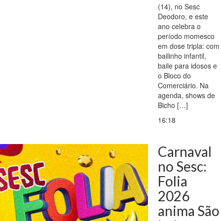
(14), no Sesc
Deodoro, e este
ano celebra o
período momesco
em dose tripla: com
bailinho infantil,
baile para idosos e
o Bloco do
Comerciário. Na
agenda, shows de
Bicho […]
16:18
Carnaval
no Sesc:
Folia
2026
anima São