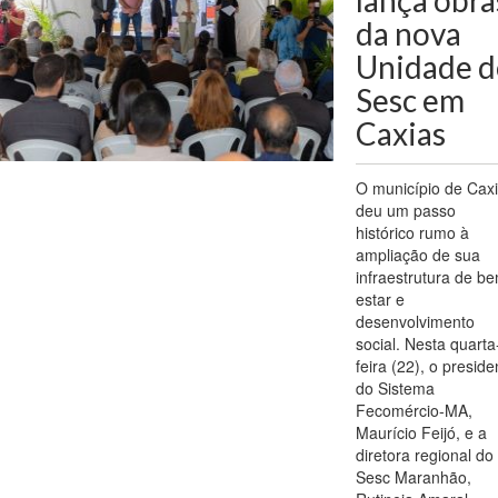
lança obra
da nova
Unidade d
Sesc em
Caxias
O município de Cax
deu um passo
histórico rumo à
ampliação de sua
infraestrutura de b
estar e
desenvolvimento
social. Nesta quarta
feira (22), o preside
do Sistema
Fecomércio-MA,
Maurício Feijó, e a
diretora regional do
Sesc Maranhão,