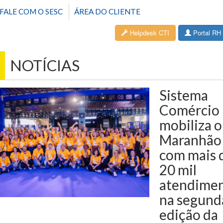
FALE COM O SESC
ÁREA DO CLIENTE
Helpdesk CTI
Portal RH
NOTÍCIAS
Sistema
Comércio
mobiliza o
Maranhão
com mais 
20 mil
atendime
na segund
edição da