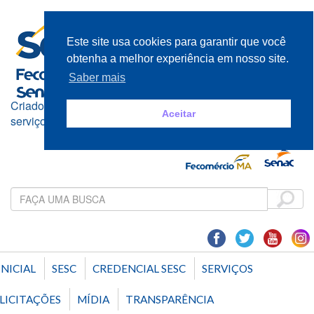
Este site usa cookies para garantir que você
obtenha a melhor experiência em nosso site.
Saber mais
Criado e mantido pelos empresários do comércio de bens,
Aceitar
serviços e turismo
INICIAL
SESC
CREDENCIAL SESC
SERVIÇOS
LICITAÇÕES
MÍDIA
TRANSPARÊNCIA