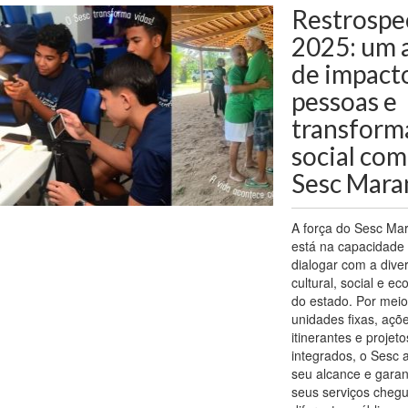
Restrospe
2025: um 
de impact
pessoas e
transform
social com
Sesc Mar
A força do Sesc Ma
está na capacidade
dialogar com a dive
cultural, social e e
do estado. Por meio
unidades fixas, açõ
itinerantes e projeto
integrados, o Sesc 
seu alcance e gara
seus serviços cheg