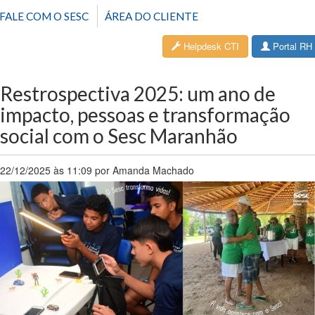
FALE COM O SESC
ÁREA DO CLIENTE
Helpdesk CTI
Portal RH
Restrospectiva 2025: um ano de
impacto, pessoas e transformação
social com o Sesc Maranhão
22/12/2025 às 11:09 por Amanda Machado