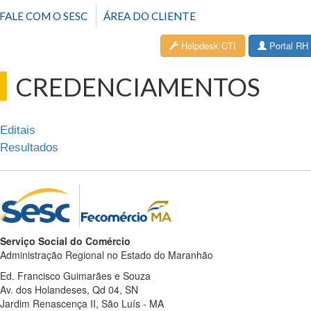
FALE COM O SESC
ÁREA DO CLIENTE
Helpdesk CTI
Portal RH
CREDENCIAMENTOS
Editais
Resultados
Serviço Social do Comércio
Administração Regional no Estado do Maranhão
Ed. Francisco Guimarães e Souza
Av. dos Holandeses, Qd 04, SN
Jardim Renascença II, São Luís - MA