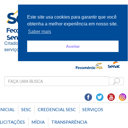
Este site usa cookies para garantir que você
obtenha a melhor experiência em nosso site.
Saber mais
Criado e mantido pelos empresários do comércio de bens,
Aceitar
serviços e turismo
INICIAL
SESC
CREDENCIAL SESC
SERVIÇOS
LICITAÇÕES
MÍDIA
TRANSPARÊNCIA