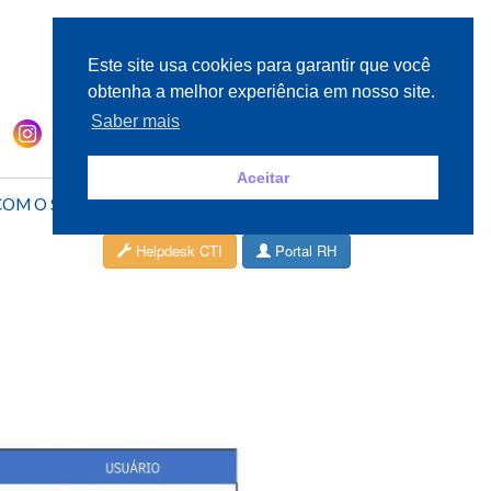
Este site usa cookies para garantir que você
obtenha a melhor experiência em nosso site.
Saber mais
Aceitar
COM O SESC
ÁREA DO CLIENTE
Helpdesk CTI
Portal RH