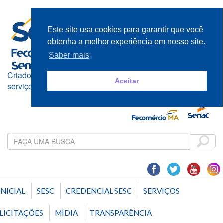
Este site usa cookies para garantir que você
obtenha a melhor experiência em nosso site.
Saber mais
Criado e mantido pelos empresários do comércio de bens,
Aceitar
serviços e turismo
INICIAL
SESC
CREDENCIAL SESC
SERVIÇOS
LICITAÇÕES
MÍDIA
TRANSPARÊNCIA