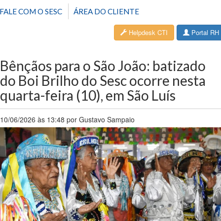
FALE COM O SESC
ÁREA DO CLIENTE
Helpdesk CTI
Portal RH
Bênçãos para o São João: batizado
do Boi Brilho do Sesc ocorre nesta
quarta-feira (10), em São Luís
10/06/2026 às 13:48 por Gustavo Sampaio