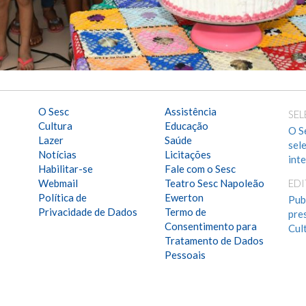
O Sesc
Assistência
SEL
Cultura
Educação
O S
Lazer
Saúde
sel
Notícias
Licitações
int
Habilitar-se
Fale com o Sesc
Webmail
Teatro Sesc Napoleão
ED
Política de
Ewerton
Pub
Privacidade de Dados
Termo de
pre
Consentimento para
Cul
Tratamento de Dados
Pessoais