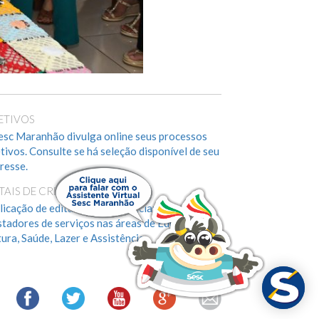
ETIVOS
esc Maranhão divulga online seus processos
etivos. Consulte se há seleção disponível de seu
eresse.
ITAIS DE CREDENCIAMENTO
licação de editais para credenciamento de
stadores de serviços nas áreas de Educação,
tura, Saúde, Lazer e Assistência.