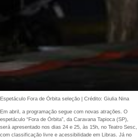
Espetáculo Fora de Órbita seleção | Crédito: Giulia Nina
Em abril, a programação segue com novas atrações. O
espetáculo “Fora de Órbita”, da Caravana Tapioca (SP),
será apresentado nos dias 24 e 25, às 15h, no Teatro Sesc,
com classificação livre e acessibilidade em Libras. Já no