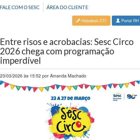
FALE COM O SESC
ÁREA DO CLIENTE
Helpdesk CTI
Portal RH
Entre risos e acrobacias: Sesc Circo
2026 chega com programação
imperdível
23/03/2026 às 15:52 por Amanda Machado