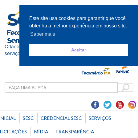
Este site usa cookies para garantir que você
obtenha a melhor experiência em nosso site.
Saber mais
Criado e mantido pelos empresários do comércio de bens,
Aceitar
serviços e turismo
INICIAL
SESC
CREDENCIAL SESC
SERVIÇOS
LICITAÇÕES
MÍDIA
TRANSPARÊNCIA