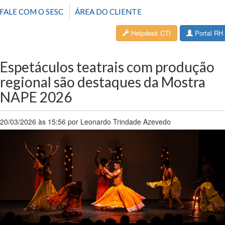
FALE COM O SESC
ÁREA DO CLIENTE
Helpdesk CTI
Portal RH
Espetáculos teatrais com produção
regional são destaques da Mostra
NAPE 2026
20/03/2026 às 15:56 por Leonardo Trindade Azevedo