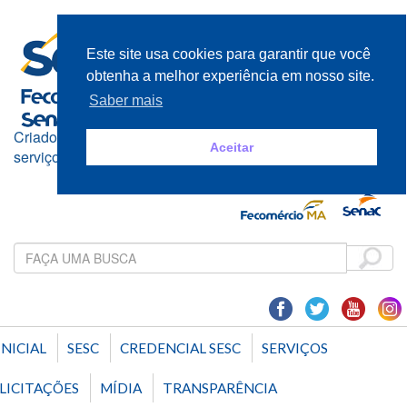
Este site usa cookies para garantir que você
obtenha a melhor experiência em nosso site.
Saber mais
Criado e mantido pelos empresários do comércio de bens,
Aceitar
serviços e turismo
INICIAL
SESC
CREDENCIAL SESC
SERVIÇOS
LICITAÇÕES
MÍDIA
TRANSPARÊNCIA