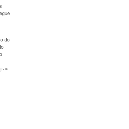
s
regue
mo do
do
o
s
grau