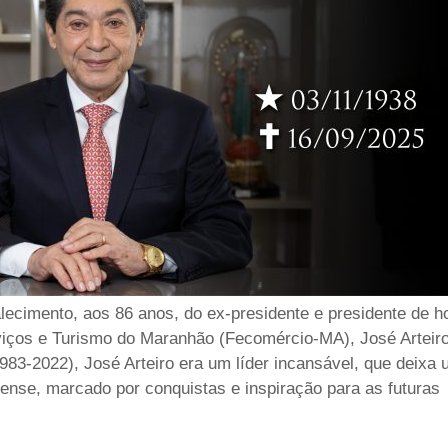
ecimento, aos 86 anos, do ex-presidente e presidente de h
iços e Turismo do Maranhão (Fecomércio-MA), José Arteir
1983-2022), José Arteiro era um líder incansável, que deixa
nse, marcado por conquistas e inspiração para as futuras