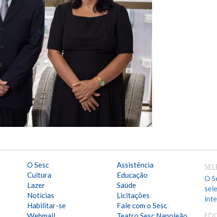
O Sesc
Assistência
SEL
Cultura
Educação
O S
Lazer
Saúde
sel
Notícias
Licitações
int
Habilitar-se
Fale com o Sesc
Webmail
Teatro Sesc Napoleão
ED