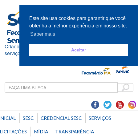
Este site usa cookies para garantir que você
obtenha a melhor experiência em nosso site.
Saber mais
Criado e mantido pelos empresários do comércio de bens,
Aceitar
serviços e turismo
INICIAL
SESC
CREDENCIAL SESC
SERVIÇOS
LICITAÇÕES
MÍDIA
TRANSPARÊNCIA