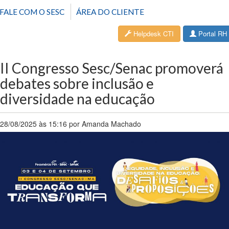
FALE COM O SESC
ÁREA DO CLIENTE
Helpdesk CTI
Portal RH
II Congresso Sesc/Senac promoverá
debates sobre inclusão e
diversidade na educação
28/08/2025 às 15:16 por Amanda Machado