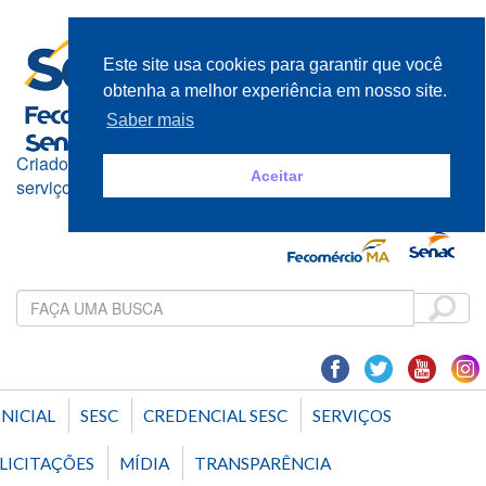
Este site usa cookies para garantir que você
obtenha a melhor experiência em nosso site.
Saber mais
Criado e mantido pelos empresários do comércio de bens,
Aceitar
serviços e turismo
INICIAL
SESC
CREDENCIAL SESC
SERVIÇOS
LICITAÇÕES
MÍDIA
TRANSPARÊNCIA