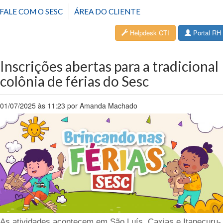
FALE COM O SESC
ÁREA DO CLIENTE
Helpdesk CTI
Portal RH
Inscrições abertas para a tradicional
colônia de férias do Sesc
01/07/2025 às 11:23 por Amanda Machado
As atividades acontecem em São Luís, Caxias e Itapecuru-