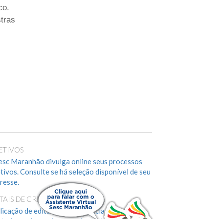
co.
tras
ETIVOS
esc Maranhão divulga online seus processos
etivos. Consulte se há seleção disponível de seu
eresse.
ITAIS DE CREDENCIAMENTO
licação de editais para credenciamento de