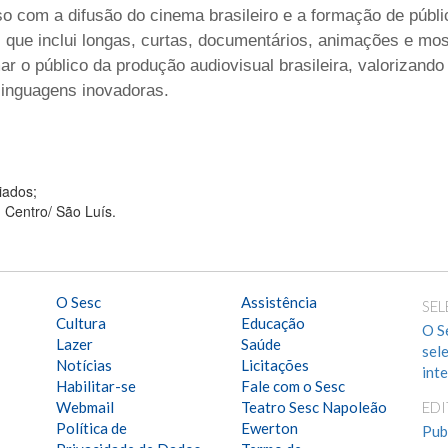
com a difusão do cinema brasileiro e a formação de públi
que inclui longas, curtas, documentários, animações e mos
 o público da produção audiovisual brasileira, valorizando
 linguagens inovadoras.
iados;
 Centro/ São Luís.
O Sesc
Assistência
SEL
Cultura
Educação
O S
Lazer
Saúde
sel
Notícias
Licitações
int
Habilitar-se
Fale com o Sesc
Webmail
Teatro Sesc Napoleão
ED
Política de
Ewerton
Pub