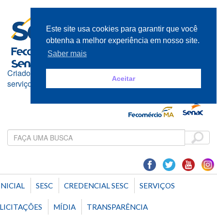
Este site usa cookies para garantir que você
obtenha a melhor experiência em nosso site.
Saber mais
Criado e mantido pelos empresários do comércio de bens,
Aceitar
serviços e turismo
INICIAL
SESC
CREDENCIAL SESC
SERVIÇOS
LICITAÇÕES
MÍDIA
TRANSPARÊNCIA