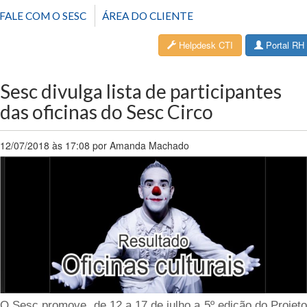
FALE COM O SESC
ÁREA DO CLIENTE
Helpdesk CTI
Portal RH
Sesc divulga lista de participantes
das oficinas do Sesc Circo
12/07/2018 às 17:08 por Amanda Machado
O Sesc promove de 12 a 17 de julho a 5º edição do Projeto